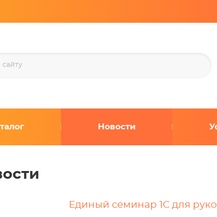
талог
Новости
У
вости
Единый семинар 1С для руко