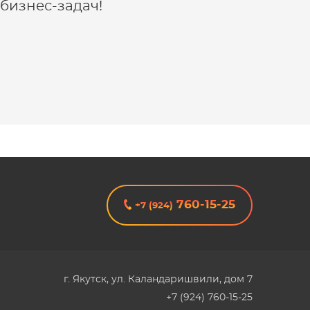
бизнес-задач!
760-15-25
+7 (924)
г. Якутск
,
ул. Каландаришвили, дом 7
+7 (924) 760-15-25