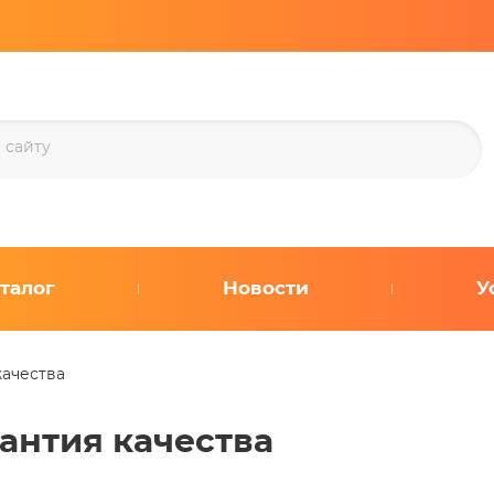
талог
Новости
У
качества
антия качества